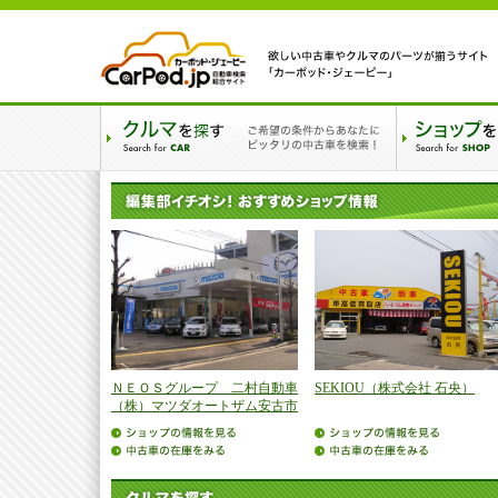
ＮＥＯＳグループ 二村自動車
SEKIOU（株式会社 石央）
（株）マツダオートザム安古市