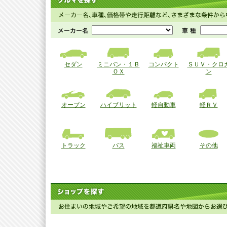
セダン
ミニバン・１Ｂ
コンパクト
ＳＵＶ・クロ
ＯＸ
ン
オープン
ハイブリット
軽自動車
軽ＲＶ
トラック
バス
福祉車両
その他